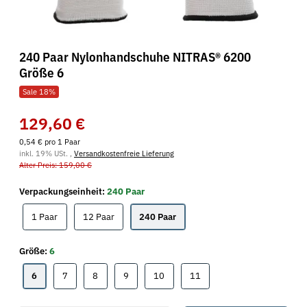
240 Paar Nylonhandschuhe NITRAS® 6200
Größe 6
Sale 18%
129,60 €
0,54 € pro 1 Paar
inkl. 19% USt. ,
Versandkostenfreie Lieferung
Alter Preis: 159,00 €
Verpackungseinheit:
240 Paar
1 Paar
12 Paar
240 Paar
1 Paar
12 Paar
240 Paar
Größe:
6
6
7
8
9
10
11
6
7
8
9
10
11