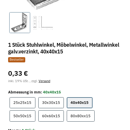
1 Stück Stuhlwinkel, Möbelwinkel, Metallwinkel
galv.verzinkt, 40x40x15
Bestseller
0,33 €
inkl. 19% USt. , zzgl.
Versand
Abmessung in mm:
40x40x15
25x25x15
30x30x15
40x40x15
25x25x15
30x30x15
40x40x15
50x50x15
60x60x15
80x80xx15
50x50x15
60x60x15
80x80xx15