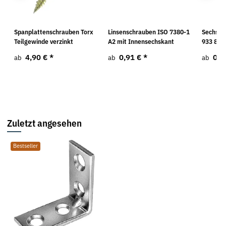
Spanplattenschrauben Torx
Linsenschrauben ISO 7380-1
Sechska
Teilgewinde verzinkt
A2 mit Innensechskant
933 8.8 
4,90 €
*
0,91 €
*
0,0
ab
ab
ab
Zuletzt angesehen
Bestseller