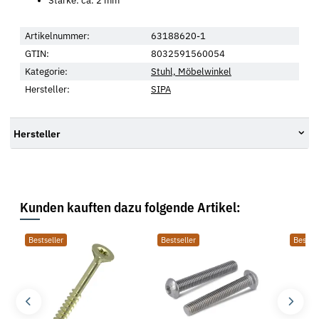
Stärke: ca. 2 mm
Artikelnummer:
63188620-1
GTIN:
8032591560054
Kategorie:
Stuhl, Möbelwinkel
Hersteller:
SIPA
Hersteller
Kunden kauften dazu folgende Artikel:
Bestseller
Bestseller
Bestsel