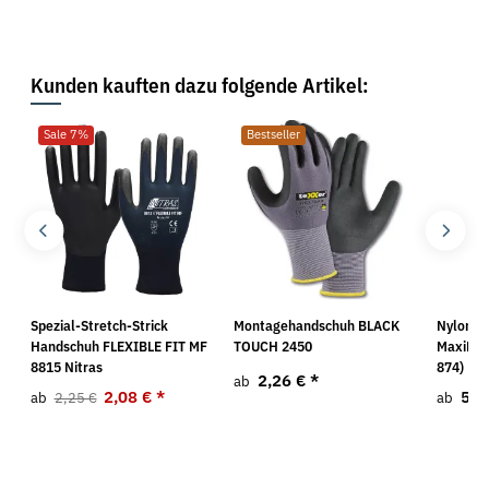
Kunden kauften dazu folgende Artikel:
Sale 7%
Bestseller
Spezial-Stretch-Strick
Montagehandschuh BLACK
Nylon S
Handschuh FLEXIBLE FIT MF
TOUCH 2450
MaxiFle
8815 Nitras
874)
2,26 €
*
ab
2,08 €
*
5,9
ab
2,25 €
ab