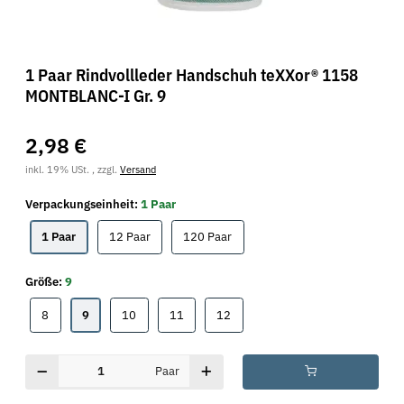
1 Paar Rindvollleder Handschuh teXXor® 1158
MONTBLANC-I Gr. 9
2,98 €
inkl. 19% USt. , zzgl.
Versand
Verpackungseinheit:
1 Paar
1 Paar
12 Paar
120 Paar
1 Paar
12 Paar
120 Paar
Größe:
9
8
9
10
11
12
8
9
10
11
12
Paar