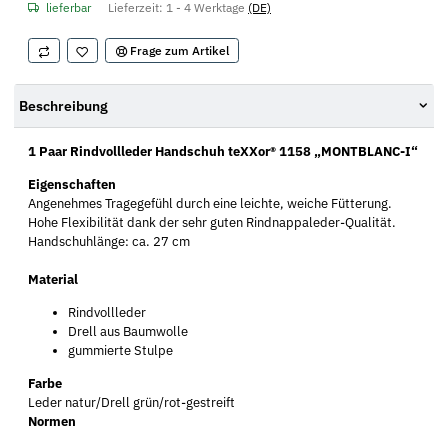
lieferbar
Lieferzeit:
1 - 4 Werktage
(DE)
Frage zum Artikel
Beschreibung
1 Paar Rindvollleder Handschuh teXXor® 1158 „MONTBLANC-I“
Eigenschaften
Angenehmes Tragegefühl durch eine leichte, weiche Fütterung.
Hohe Flexibilität dank der sehr guten Rindnappaleder-Qualität.
Handschuhlänge: ca. 27 cm
Material
Rindvollleder
Drell aus Baumwolle
gummierte Stulpe
Farbe
Leder natur/Drell grün/rot-gestreift
Normen