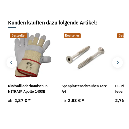
Kunden kauften dazu folgende Artikel:
Bestseller
Bestseller
Bestsel
Rindvolllederhandschuh
Spanplattenschrauben Torx
U - Pfos
NITRAS® Apollo 1403B
A4
feuerver
2,87 €
*
2,83 €
*
2,76 €
ab
ab