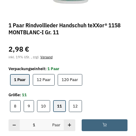
1 Paar Rindvollleder Handschuh teXXor® 1158
MONTBLANC-I Gr. 11
2,98 €
inkl. 19% USt. , zzgl.
Versand
Verpackungseinheit:
1 Paar
1 Paar
12 Paar
120 Paar
1 Paar
12 Paar
120 Paar
Größe:
11
8
9
10
11
12
8
9
10
11
12
Paar