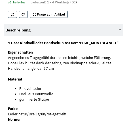
lieferbar
Lieferzeit:
1 - 4 Werktage
(DE)
Frage zum Artikel
Beschreibung
1 Paar Rindvollleder Handschuh teXXor® 1158 „MONTBLANC-I“
Eigenschaften
Angenehmes Tragegefühl durch eine leichte, weiche Fütterung.
Hohe Flexibilität dank der sehr guten Rindnappaleder-Qualität.
Handschuhlänge: ca. 27 cm
Material
Rindvollleder
Drell aus Baumwolle
gummierte Stulpe
Farbe
Leder natur/Drell grün/rot-gestreift
Normen