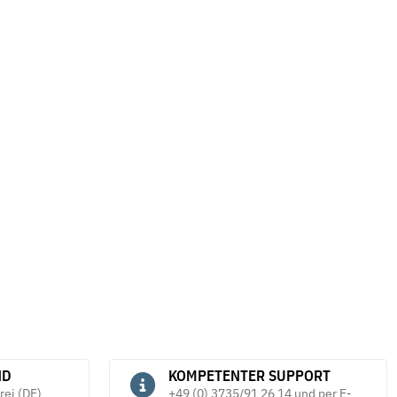
ND
KOMPETENTER SUPPORT
rei (DE)
+49 (0) 3735/91 26 14 und per E-