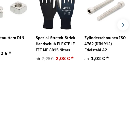
6
ntmuttern DIN
Spezial-Stretch-Strick
Zylinderschrauben ISO
Handschuh FLEXIBLE
4762 (DIN 912)
FIT MF 8815 Nitras
Edelstahl A2
42 €
*
2,08 €
*
1,02 €
*
ab
2,25 €
ab