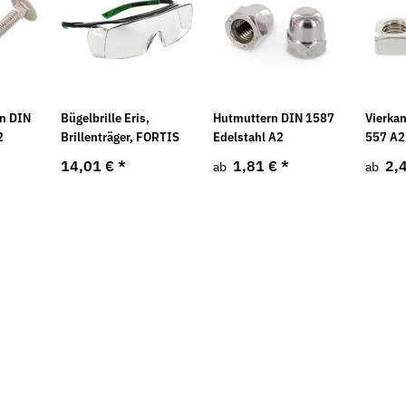
n DIN
Bügelbrille Eris,
Hutmuttern DIN 1587
Vierka
2
Brillenträger, FORTIS
Edelstahl A2
557 A2
14,01 €
*
1,81 €
*
2,
ab
ab