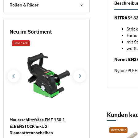
Beschreibu
Rollen & Räder
NITRAS® 6
Stric
Neu im Sortiment
Farbe
mit S
Sale 16%
Neu
weiße
Norm: EN38
Nylon-PU-Ha
Kunden kau
Mauerschlitzfräse EMF 150.1
Flügelschrauben DIN 316 
EIBENSTOCK inkl. 2
verzinkt
Bestseller
Bestseller
Bestseller
Diamanttrennscheiben
7,39 €
*
ab