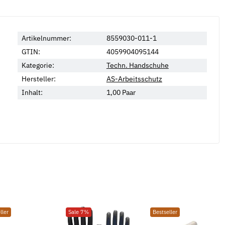
Artikelnummer:
8559030-011-1
GTIN:
4059904095144
Kategorie:
Techn. Handschuhe
Neu
Hersteller:
AS-Arbeitsschutz
Inhalt:
1,00 Paar
iben DIN 433 galv.
Federringe Form B DIN 127 galv.
M
verzinkt
E
ller
Sale 7%
Bestseller
D
*
2,19 €
*
ab