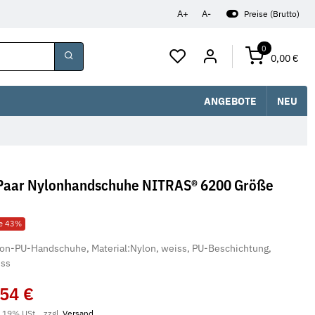
A+
A-
Preise (Brutto)
0
0,00 €
ANGEBOTE
NEU
Paar Nylonhandschuhe NITRAS® 6200 Größe
le 43%
on-PU-Handschuhe, Material:Nylon, weiss, PU-Beschichtung,
ss
,54 €
. 19% USt. , zzgl.
Versand