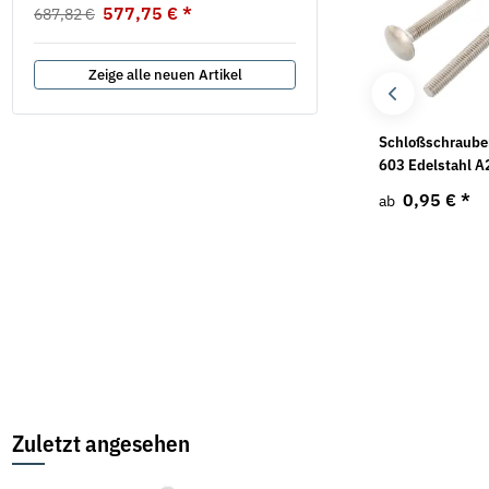
577,75 €
*
687,82 €
Zeige alle neuen Artikel
Gewindestange DIN
Unterlegscheiben DIN
Schloßschraube
976-1 Edelstahl A2 1 m
9021 Edelstahl A2
603 Edelstahl A
1,04 €
*
1,35 €
*
0,95 €
*
ab
ab
ab
Zuletzt angesehen