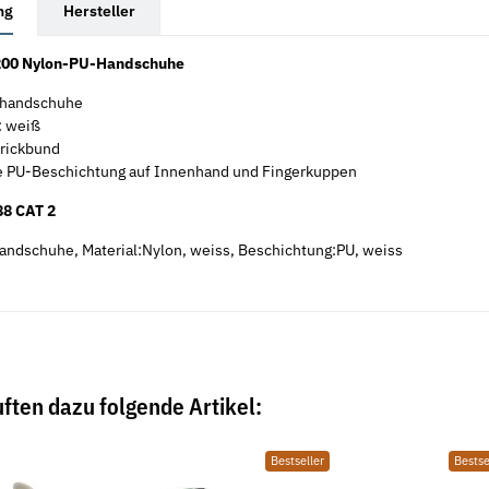
ng
Hersteller
200
Nylon-PU-Handschuhe
khandschuhe
: weiß
trickbund
Neu
Neu
 PU-Beschichtung auf Innenhand und Fingerkuppen
8 CAT 2
ndschuhe, Material:Nylon, weiss, Beschichtung:PU, weiss
ften dazu folgende Artikel:
galv.
Sicherungsmuttern DIN 7967 galv.
Unterlegsche
verzinkt
verzinkt
Bestseller
Bestse
28,08 € -
59,44 €
*
3,84 €
ab