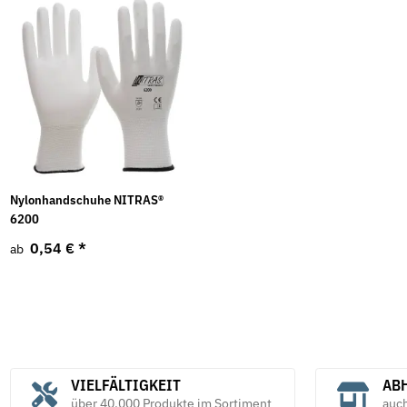
Nylonhandschuhe NITRAS®
6200
0,54 €
*
ab
VIELFÄLTIGKEIT
ABH
über 40.000 Produkte im Sortiment
auc