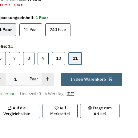
r Preis: 0,94 €
packungseinheit:
1 Paar
1 Paar
12 Paar
240 Paar
1 Paar
12 Paar
240 Paar
öße:
11
6
7
8
9
10
11
6
7
8
9
10
11
Paar
In den Warenkorb
lieferbar
Lieferzeit:
3 - 6 Werktage
(DE)
Auf die
Auf
Frage zum
Vergleichsliste
Merkzettel
Artikel