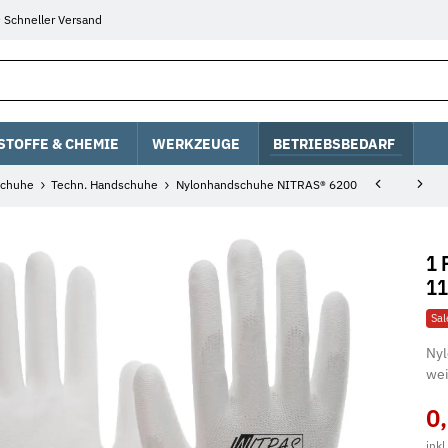
Schneller Versand
STOFFE & CHEMIE
WERKZEUGE
BETRIEBSBEDARF
chuhe
Techn. Handschuhe
Nylonhandschuhe NITRAS® 6200
1 
11
Sa
Nyl
wei
0
inkl