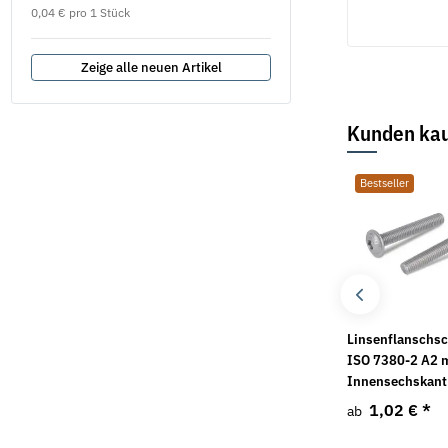
0,04 € pro 1 Stück
0,04 € pro 1 Stück
Zeige alle neuen Artikel
Kunden kau
Bestseller
Bestseller
1 Paar
Unterlegscheiben DIN
Linsenflanschs
Gehörschutzstöpsel
9021 Edelstahl A2
ISO 7380-2 A2 
LaserLite SNR 35 ohne
Innensechskant
1,35 €
*
ab
Band
1,02 €
*
ab
0,23 €
*