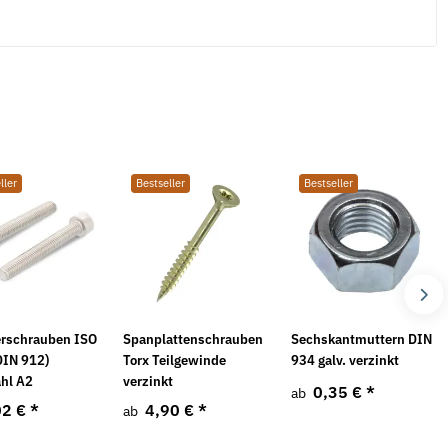
0
ller
Bestseller
Bestseller
erschrauben ISO
Spanplattenschrauben
Sechskantmuttern DIN
DIN 912)
Torx Teilgewinde
934 galv. verzinkt
ahl A2
verzinkt
0,35 €
*
ab
02 €
*
4,90 €
*
ab