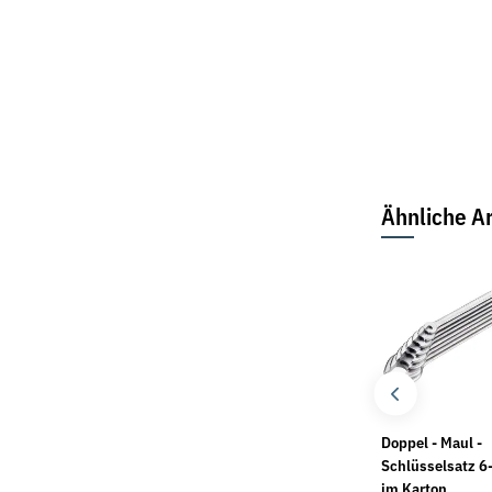
Ähnliche Ar
Drahtseilschneider 200
5 Stück
Doppel - Maul -
mm 2K-Griff von
Säbelsägeblätter
Schlüsselsatz 
Gedore
flexible wood + metal
im Karton