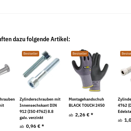
ften dazu folgende Artikel:
Bestseller
Bestseller
Bestse
chrauben
Zylinderschrauben mit
Montagehandschuh
Zylind
mit
Innensechskant DIN
BLACK TOUCH 2450
4762 (
912 (ISO 4762) 8.8
Edelst
2,26 €
*
ab
galv. verzinkt
1,
ab
0,96 €
*
ab