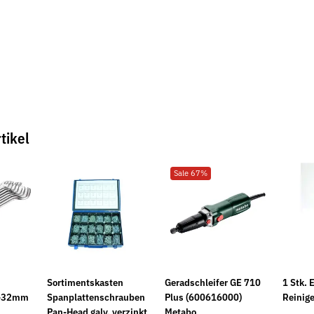
tikel
Sale 67%
Sortimentskasten
Geradschleifer GE 710
1 Stk. 
6-32mm
Spanplattenschrauben
Plus (600616000)
Reinig
Pan-Head galv. verzinkt
Metabo