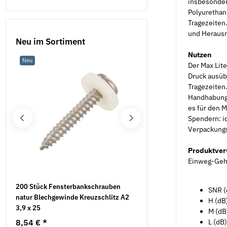
insbesonde
Polyurethan-
Tragezeiten
und Heraus
Neu im Sortiment
Nutzen
Neu
Neu
Der Max Lite
Druck ausüb
Tragezeiten
Handhabung
es für den 
Spendern: id
Verpackung
Produktve
Einweg-Geh
200 Stück Fensterbankschrauben
200 Stück Fensterbanks
SNR (
natur Blechgewinde Kreuzschlitz A2
natur Blechgewinde Kreu
H (dB
3,9 x 25
3,9 x 19
M (dB
L (dB
8,54 €
*
7,36 €
*