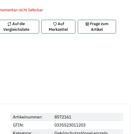
momentan nicht lieferbar
Auf die
Auf
Frage zum
Vergleichsliste
Merkzettel
Artikel
Artikelnummer:
8572161
GTIN:
0335523011203
Kategorie:
Gehörschutzstöpsel einzeln