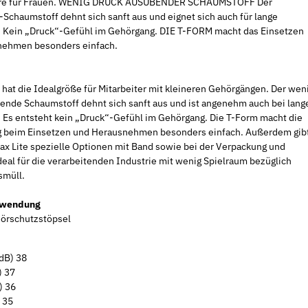
re für Frauen. WENIG DRUCK AUSÜBENDER SCHAUMSTOFF Der
Schaumstoff dehnt sich sanft aus und eignet sich auch für lange
. Kein „Druck“-Gefühl im Gehörgang. DIE T-FORM macht das Einsetzen
nehmen besonders einfach.
Neu
Neu
 hat die Idealgröße für Mitarbeiter mit kleineren Gehörgängen. Der wen
ende Schaumstoff dehnt sich sanft aus und ist angenehm auch bei lang
. Es entsteht kein „Druck“-Gefühl im Gehörgang. Die T-Form macht die
 beim Einsetzen und Herausnehmen besonders einfach. Außerdem gib
Max Lite spezielle Optionen mit Band sowie bei der Verpackung und
eal für die verarbeitenden Industrie mit wenig Spielraum bezüglich
smüll.
rwendung
örschutzstöpsel
chrauben
Rosetten offene Form Messing blank
Klebeband - 
dB) 38
zschlitz A2
abrollend
) 37
9,71 € -
16,48 €
*
) 36
1,80 €
*
) 35
0,03 € pro 1 m