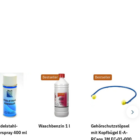
Bestseller
Bestseller
Edelstahl-
Waschbenzin 1 l
Gehörschutzstöpsel
erspray 400 ml
mit Kopfbügel E-A-
RCaps 3M EC-01-000