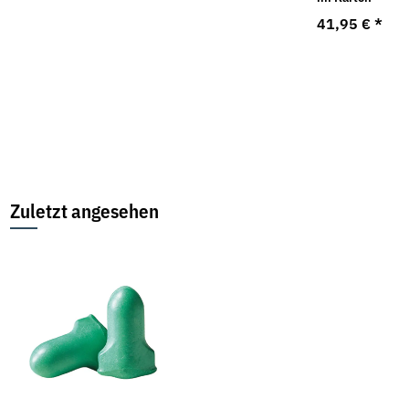
300 x 0,9 mm
64,95 €
*
41,95 €
*
(631407000) Metabo
22,97 €
*
Zuletzt angesehen