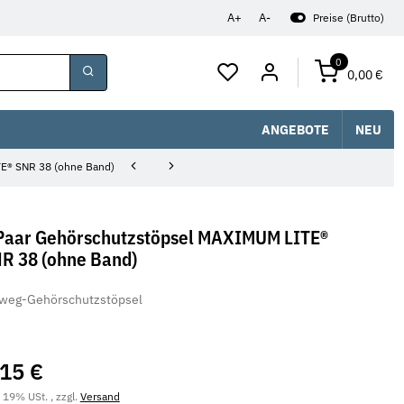
A+
A-
Preise (Brutto)
0
0,00 €
ANGEBOTE
NEU
E® SNR 38 (ohne Band)
Paar Gehörschutzstöpsel MAXIMUM LITE®
R 38 (ohne Band)
weg-Gehörschutzstöpsel
,15 €
. 19% USt. , zzgl.
Versand