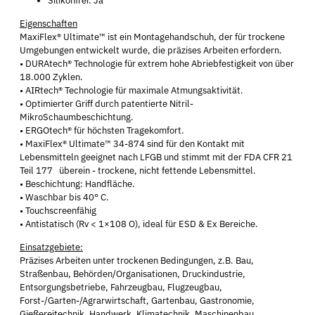
Silikonfrei: Ja
Eigenschaften
MaxiFlex® Ultimate™ ist ein Montagehandschuh, der für trockene
Umgebungen entwickelt wurde, die präzises Arbeiten erfordern.
• DURAtech® Technologie für extrem hohe Abriebfestigkeit von über
18.000 Zyklen.
• AIRtech® Technologie für maximale Atmungsaktivität.
• Optimierter Griff durch patentierte Nitril-
MikroSchaumbeschichtung.
• ERGOtech® für höchsten Tragekomfort.
• MaxiFlex® Ultimate™ 34-874 sind für den Kontakt mit
Lebensmitteln geeignet nach LFGB und stimmt mit der FDA CFR 21
Teil 177 überein - trockene, nicht fettende Lebensmittel.
• Beschichtung: Handfläche.
• Waschbar bis 40° C.
• Touchscreenfähig
• Antistatisch (Rv < 1×108 O), ideal für ESD & Ex Bereiche.
Einsatzgebiete:
Präzises Arbeiten unter trockenen Bedingungen, z.B. Bau,
Straßenbau, Behörden/Organisationen, Druckindustrie,
Entsorgungsbetriebe, Fahrzeugbau, Flugzeugbau,
Forst-/Garten-/Agrarwirtschaft, Gartenbau, Gastronomie,
Gießereitechnik, Handwerk, Klimatechnik, Maschinenbau,