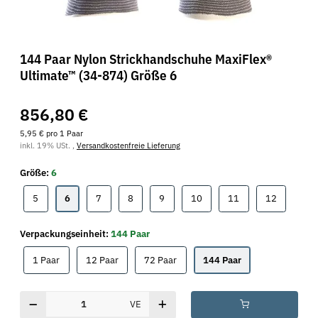
144 Paar Nylon Strickhandschuhe MaxiFlex®
Ultimate™ (34-874) Größe 6
856,80 €
5,95 € pro 1 Paar
inkl. 19% USt. ,
Versandkostenfreie Lieferung
Größe:
6
5
6
7
8
9
10
11
12
5
6
7
8
9
10
11
12
Verpackungseinheit:
144 Paar
1 Paar
12 Paar
72 Paar
144 Paar
1 Paar
12 Paar
72 Paar
144 Paar
VE