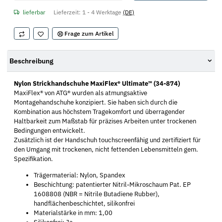
lieferbar
Lieferzeit:
1 - 4 Werktage
(DE)
Frage zum Artikel
Beschreibung
Nylon Strickhandschuhe MaxiFlex® Ultimate™ (34-874)
MaxiFlex® von ATG® wurden als atmungsaktive
Montagehandschuhe konzipiert. Sie haben sich durch die
Kombination aus höchstem Tragekomfort und überragender
Haltbarkeit zum Maßstab für präzises Arbeiten unter trockenen
Bedingungen entwickelt.
Zusätzlich ist der Handschuh touchscreenfähig und zertifiziert für
den Umgang mit trockenen, nicht fettenden Lebensmitteln gem.
Spezifikation.
Trägermaterial: Nylon, Spandex
Beschichtung: patentierter Nitril-Mikroschaum Pat. EP
1608808 (NBR = Nitrile Butadiene Rubber),
handflächenbeschichtet, silikonfrei
Materialstärke in mm: 1,00