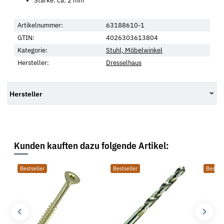
Stärke: ca. 2 mm
Artikelnummer:
63188610-1
GTIN:
4026303613804
Kategorie:
Stuhl, Möbelwinkel
Hersteller:
Dresselhaus
Hersteller
Kunden kauften dazu folgende Artikel:
Bestseller
Bestseller
Bestsel