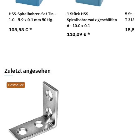
HSS-Spiralbohrer-Set Tin -
1 Stück HSS
5 St. St
1.0 - 5.9 x 0.1 mm 50 tlg.
Spiralbohrersatz geschliffen
T 318 B
6 - 10.0 x 0.1
108,58 €
*
15,58
110,09 €
*
Zuletzt angesehen
Bestseller