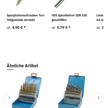
Spanplattenschrauben Torx
HSS Spiralbohrer DIN 338
Linsens
Teilgewinde verzinkt
geschliffen
A2 mit 
4,90 €
*
0,79 €
*
0,9
ab
ab
ab
Ähnliche Artikel