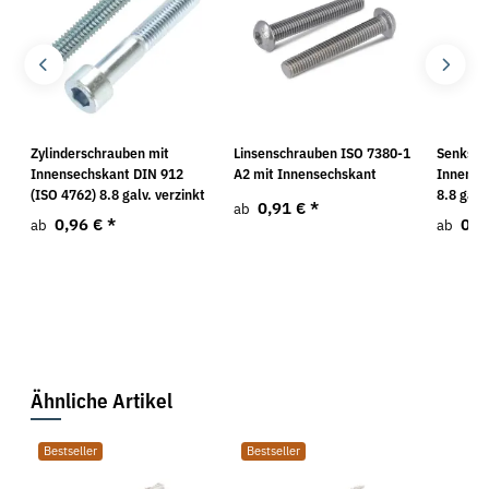
Zylinderschrauben mit
Linsenschrauben ISO 7380-1
Senksch
Innensechskant DIN 912
A2 mit Innensechskant
Innense
(ISO 4762) 8.8 galv. verzinkt
8.8 galv
0,91 €
*
ab
0,96 €
*
0,1
ab
ab
Ähnliche Artikel
Bestseller
Bestseller