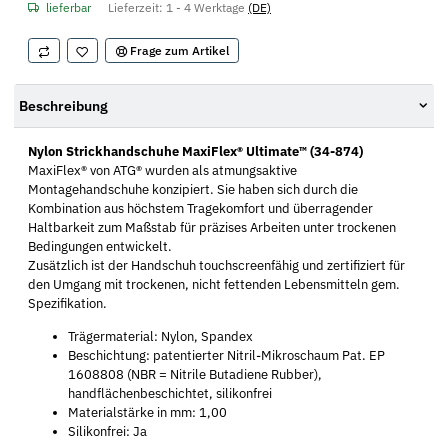
lieferbar
Lieferzeit:
1 - 4 Werktage
(DE)
Frage zum Artikel
Beschreibung
Nylon Strickhandschuhe MaxiFlex® Ultimate™ (34-874)
MaxiFlex® von ATG® wurden als atmungsaktive
Montagehandschuhe konzipiert. Sie haben sich durch die
Kombination aus höchstem Tragekomfort und überragender
Haltbarkeit zum Maßstab für präzises Arbeiten unter trockenen
Bedingungen entwickelt.
Zusätzlich ist der Handschuh touchscreenfähig und zertifiziert für
den Umgang mit trockenen, nicht fettenden Lebensmitteln gem.
Spezifikation.
Trägermaterial: Nylon, Spandex
Beschichtung: patentierter Nitril-Mikroschaum Pat. EP
1608808 (NBR = Nitrile Butadiene Rubber),
handflächenbeschichtet, silikonfrei
Materialstärke in mm: 1,00
Silikonfrei: Ja