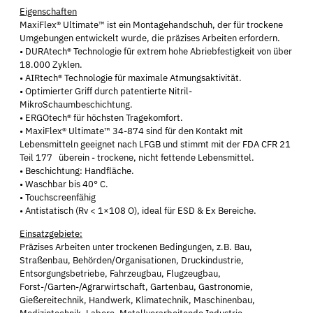
Eigenschaften
MaxiFlex® Ultimate™ ist ein Montagehandschuh, der für trockene
Umgebungen entwickelt wurde, die präzises Arbeiten erfordern.
• DURAtech® Technologie für extrem hohe Abriebfestigkeit von über
18.000 Zyklen.
• AIRtech® Technologie für maximale Atmungsaktivität.
• Optimierter Griff durch patentierte Nitril-
MikroSchaumbeschichtung.
• ERGOtech® für höchsten Tragekomfort.
• MaxiFlex® Ultimate™ 34-874 sind für den Kontakt mit
Lebensmitteln geeignet nach LFGB und stimmt mit der FDA CFR 21
Teil 177 überein - trockene, nicht fettende Lebensmittel.
• Beschichtung: Handfläche.
• Waschbar bis 40° C.
• Touchscreenfähig
• Antistatisch (Rv < 1×108 O), ideal für ESD & Ex Bereiche.
Einsatzgebiete:
Präzises Arbeiten unter trockenen Bedingungen, z.B. Bau,
Straßenbau, Behörden/Organisationen, Druckindustrie,
Entsorgungsbetriebe, Fahrzeugbau, Flugzeugbau,
Forst-/Garten-/Agrarwirtschaft, Gartenbau, Gastronomie,
Gießereitechnik, Handwerk, Klimatechnik, Maschinenbau,