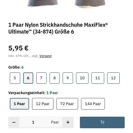
1 Paar Nylon Strickhandschuhe MaxiFlex®
Ultimate™ (34-874) Größe 6
5,95 €
inkl. 19% USt. , zzgl.
Versand
Größe:
6
5
6
7
8
9
10
11
12
5
6
7
8
9
10
11
12
Verpackungseinheit:
1 Paar
1 Paar
12 Paar
72 Paar
144 Paar
1 Paar
12 Paar
72 Paar
144 Paar
Paar