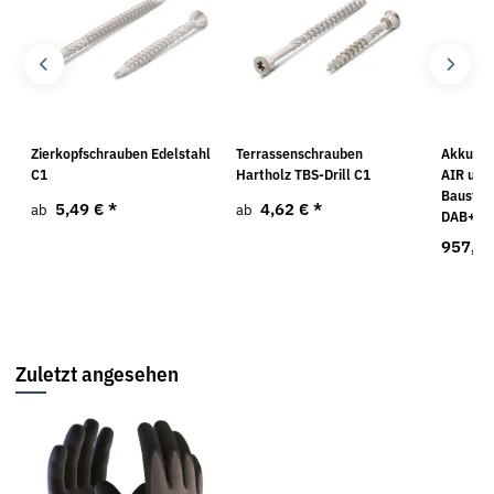
Zierkopfschrauben Edelstahl
Terrassenschrauben
Akku-Ni
C1
Hartholz TBS-Drill C1
AIR und
Baustell
5,49 €
*
4,62 €
*
ab
ab
DAB+BT 
957,9
Zuletzt angesehen