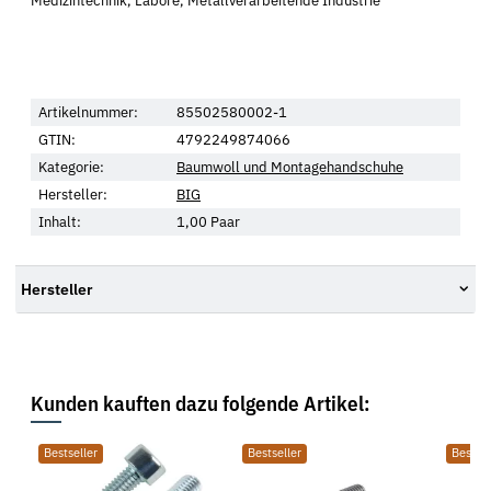
Medizintechnik, Labore, Metallverarbeitende Industrie
Artikelnummer:
85502580002-1
GTIN:
4792249874066
Kategorie:
Baumwoll und Montagehandschuhe
Hersteller:
BIG
Inhalt:
1,00 Paar
Hersteller
Kunden kauften dazu folgende Artikel:
Bestseller
Bestseller
Bestsel